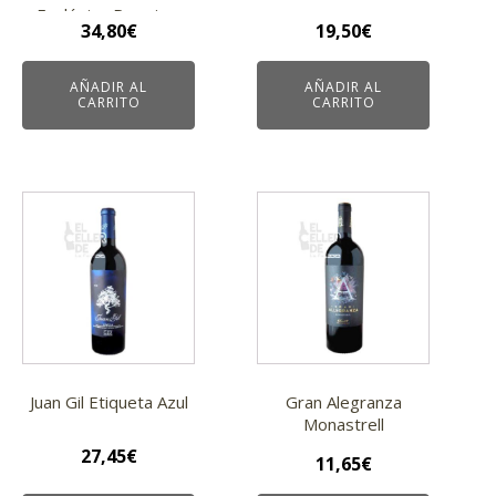
Ecológico Premium
34,80
€
19,50
€
AÑADIR AL
AÑADIR AL
CARRITO
CARRITO
Juan Gil Etiqueta Azul
Gran Alegranza
Monastrell
27,45
€
11,65
€