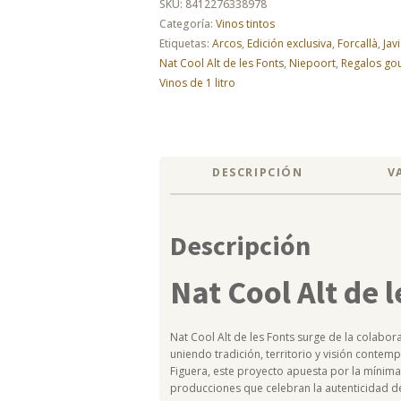
les
SKU:
8412276338978
Fonts
Categoría:
Vinos tintos
2024
Etiquetas:
Arcos
,
Edición exclusiva
,
Forcallà
,
Jav
cantidad
Nat Cool Alt de les Fonts
,
Niepoort
,
Regalos go
Vinos de 1 litro
DESCRIPCIÓN
V
Descripción
Nat Cool Alt de 
Nat Cool Alt de les Fonts surge de la colabor
uniendo tradición, territorio y visión conte
Figuera, este proyecto apuesta por la mínima 
producciones que celebran la autenticidad d