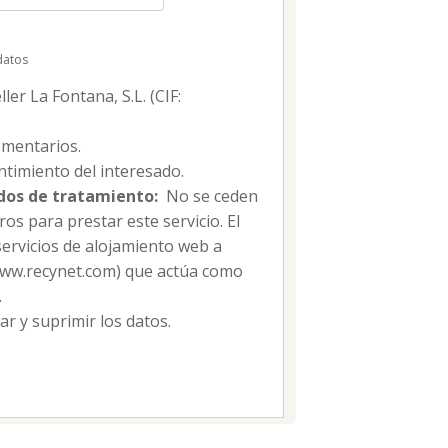
datos
er La Fontana, S.L. (CIF:
mentarios.
timiento del interesado.
dos de tratamiento:
No se ceden
os para prestar este servicio. El
servicios de alojamiento web a
/www.recynet.com) que actúa como
.
car y suprimir los datos.