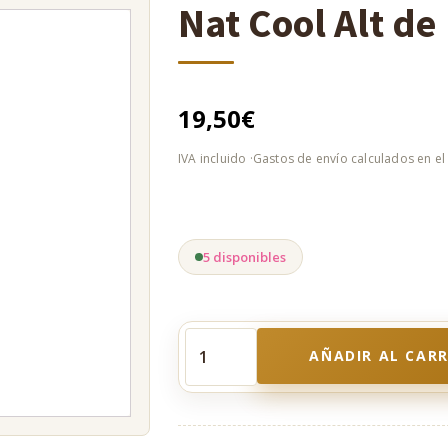
Nat Cool Alt de
19,50
€
5 disponibles
AÑADIR AL CAR
Nat
Cool
Alt
de