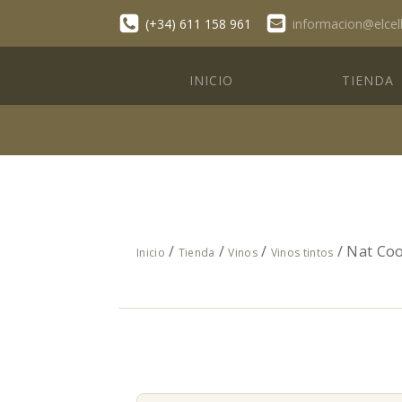
(+34) 611 158 961
informacion@elcel
INICIO
TIENDA
/
/
/
/ Nat Coo
Inicio
Tienda
Vinos
Vinos tintos