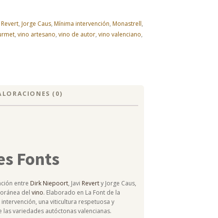
i Revert
,
Jorge Caus
,
Mínima intervención
,
Monastrell
,
urmet
,
vino artesano
,
vino de autor
,
vino valenciano
,
ALORACIONES (0)
les Fonts
ación entre
Dirk Niepoort
, Javi
Revert
y Jorge Caus,
mporánea del
vino
. Elaborado en La Font de la
intervención, una viticultura respetuosa y
e las variedades autóctonas valencianas.