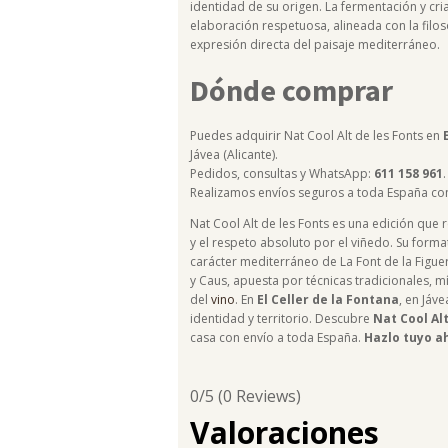
identidad de su origen. La fermentación y c
elaboración respetuosa, alineada con la filos
expresión directa del paisaje mediterráneo.
Dónde comprar
Puedes adquirir Nat Cool Alt de les Fonts en
Jávea (Alicante).
Pedidos, consultas y WhatsApp:
611 158 961
.
Realizamos envíos seguros a toda España co
Nat Cool Alt de les Fonts es una edición que re
y el respeto absoluto por el viñedo. Su formato
carácter mediterráneo de La Font de la Figue
y Caus, apuesta por técnicas tradicionales, 
del
vino
. En
El Celler de la Fontana
, en Jáv
identidad y territorio. Descubre
Nat Cool Alt
casa con envío a toda España.
Hazlo tuyo a
0/5
(0 Reviews)
Valoraciones