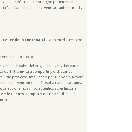
rianza en depósitos de hormigón permiten una
ofía Nat Cool: mínima intervención, autenticidad y
El Celler de la Fontana
, ubicado en el Puerto de
n embalaje protector.
ivindica el valor del origen, la diversidad varietal
 de 1 litro invita a compartir y disfrutar del
ra. Este proyecto, impulsado por Niepoort, Revert
mínima intervención y una filosofía contemporánea
ea, seleccionamos vinos auténticos con historia,
 de les Fonts
, cómpralo online y recíbelo en
hora
.