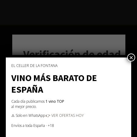
INICIO
TIENDA
Verificación de edad
×
NOSOTROS
EL CELLER DE LA FONTANA
CONTACTAR
Debes tener
18
años para acceder.
VINO MÁS BARATO DE
LEGAL
SÍ
ESPAÑA
MI CUENTA
NO
Cada día publicamos
1 vino TOP
al mejor precio.
⚠ Solo en WhatsApp
👉 VER OFERTAS HOY
Envíos a toda España · +18