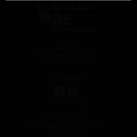
Visítanos en
www.lafontanadejavea.com
Síguenos
Visita nuestro Blog
A tu disposición
informacion@elcellerdelafontana.com
(+34) 611 158 961