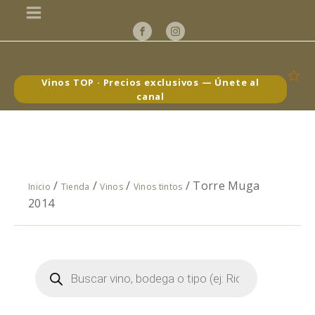
Vinos TOP · Precios exclusivos — Únete al
canal
/
/
/
/ Torre Muga
Inicio
Tienda
Vinos
Vinos tintos
2014
Búsqueda
de
productos