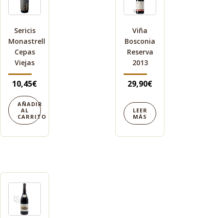
Sericis
Viña
Monastrell
Bosconia
Cepas
Reserva
Viejas
2013
10,45
€
29,90
€
AÑADIR
AL
LEER
CARRITO
MÁS