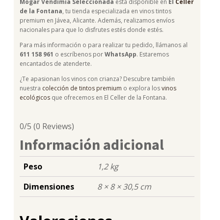
Mogar Vendimia Seleccionada
está disponible en
El
Celler
de la Fontana
, tu tienda especializada en vinos tintos
premium en Jávea, Alicante. Además, realizamos envíos
nacionales para que lo disfrutes estés donde estés.
Para más información o para realizar tu pedido, llámanos al
611 158 961
o escríbenos por
WhatsApp
. Estaremos
encantados de atenderte.
¿Te apasionan los vinos con crianza? Descubre también
nuestra
colección de tintos premium
o explora los
vinos
ecológicos
que ofrecemos en El Celler de la Fontana.
0/5
(0 Reviews)
Información adicional
Peso
1,2 kg
Dimensiones
8 × 8 × 30,5 cm