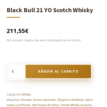
Black Bull 21 YO Scotch Whisky
211,55
€
AÑADIR AL CARRITO
Black
Bull
21
YO
Scotch
Categoría:
Whisky
Whisky
Etiquetas:
Alicante
,
Aroma ahumado
,
Elegancia destilada
,
Sabor
cantidad
suave y profundo
,
Sutil toque de turba
,
Tienda Whisky en Javea
,