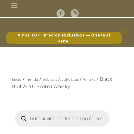
Vinos TOP · Precios exclusivos — Únete al
canal
/
/
/
/ Black
Inicio
Tienda
Bebidas Alcohólicas
Whisky
Bull 21 YO Scotch Whisky
Búsqueda
de
productos