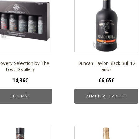
covery Selection by The
Duncan Taylor Black Bull 12
Lost Distillery
años
14,36
€
66,65
€
LEER MÁS
AÑADIR AL CARRITO