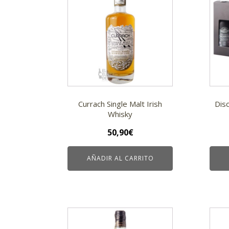
Currach Single Malt Irish
Dis
Whisky
50,90
€
AÑADIR AL CARRITO