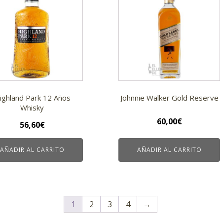
ighland Park 12 Años
Johnnie Walker Gold Reserve
Whisky
60,00
€
56,60
€
AÑADIR AL CARRITO
AÑADIR AL CARRITO
1
2
3
4
→