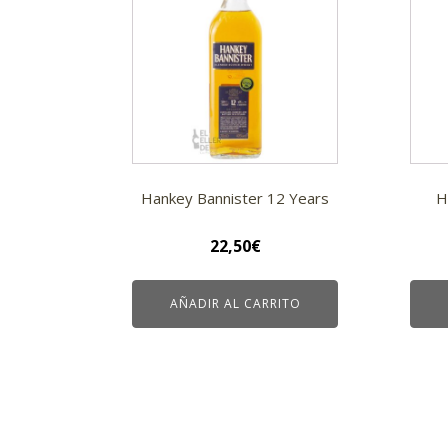
Hankey Bannister 12 Years
H
22,50
€
AÑADIR AL CARRITO