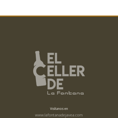
Visítanos en
www.lafontanadejavea.com