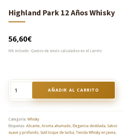
Highland Park 12 Años Whisky
56,60
€
AÑADIR AL CARRITO
Highland
Park
12
Años
Whisky
Categoría:
Whisky
cantidad
Etiquetas:
Alicante
,
Aroma ahumado
,
Elegancia destilada
,
Sabor
suave y profundo
,
Sutil toque de turba
,
Tienda Whisky en Javea
,