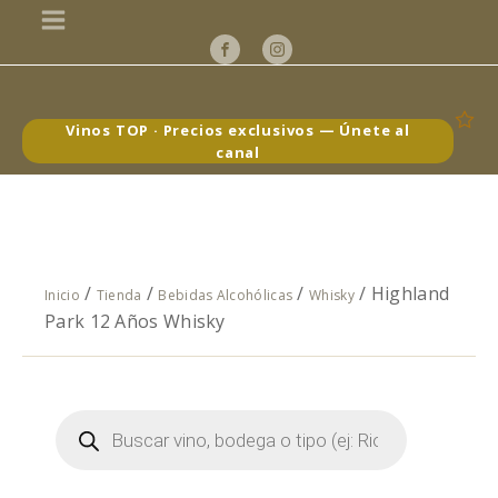
Vinos TOP · Precios exclusivos — Únete al
canal
/
/
/
/ Highland
Inicio
Tienda
Bebidas Alcohólicas
Whisky
Park 12 Años Whisky
Búsqueda
de
productos