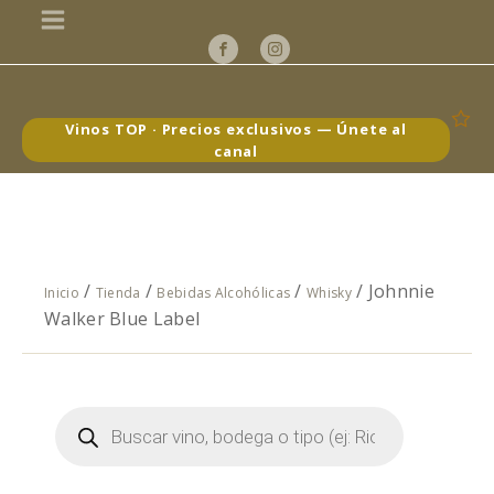
Vinos TOP · Precios exclusivos — Únete al
canal
/
/
/
/ Johnnie
Inicio
Tienda
Bebidas Alcohólicas
Whisky
Walker Blue Label
Búsqueda
de
productos