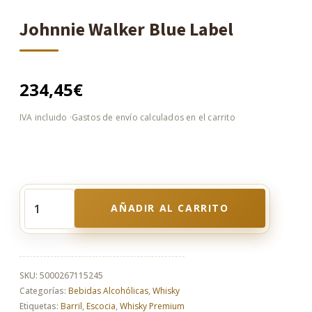
Johnnie Walker Blue Label
234,45
€
AÑADIR AL CARRITO
Johnnie
Walker
Blue
Label
cantidad
SKU:
5000267115245
Categorías:
Bebidas Alcohólicas
,
Whisky
Etiquetas:
Barril
,
Escocia
,
Whisky Premium