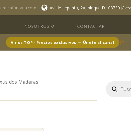
lerdelafontana.com
Av. de Lepanto, 2A, bloque D · 03730 Jáve
NOSOTROS
CONTACTAR
Vinos TOP · Precios exclusivos — Únete al canal
xus dos Maderas
Búsqueda
de
productos