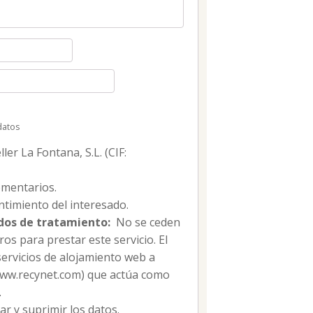
datos
er La Fontana, S.L. (CIF:
mentarios.
timiento del interesado.
dos de tratamiento:
No se ceden
os para prestar este servicio. El
servicios de alojamiento web a
/www.recynet.com) que actúa como
.
car y suprimir los datos.