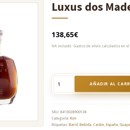
Luxus dos Mad
138,65
€
AÑADIR AL CAR
Luxus
dos
Maderas
cantidad
SKU:
8410028900138
Categoría:
Ron
Etiquetas:
Barril
,
Bebida
,
Caribe
,
España
,
Guaya