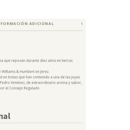
NFORMACIÓN ADICIONAL
VALORACIONES (0)
a que reposan durante diez años en tierras
e Williams & Humbert en Jerez.
d en botas que han contenido a una de las joyas
 Pedro Ximénez, de extraordinario aroma y sabor,
 por el Consejo Regulado
nal