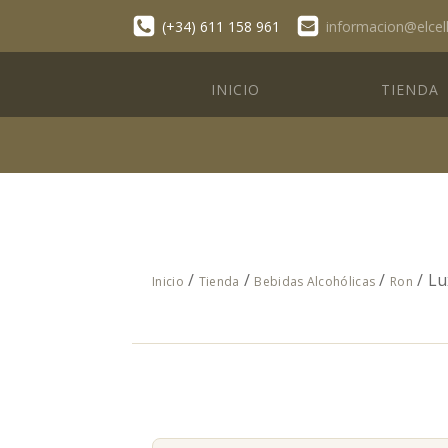
(+34) 611 158 961
informacion@elcel
INICIO
TIENDA
/
/
/
/ Lu
Inicio
Tienda
Bebidas Alcohólicas
Ron