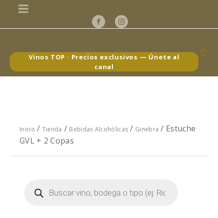
Vinos TOP · Precios exclusivos — Únete al
canal
/
/
/
/ Estuche
Inicio
Tienda
Bebidas Alcohólicas
Ginebra
GVL + 2 Copas
Búsqueda
de
productos