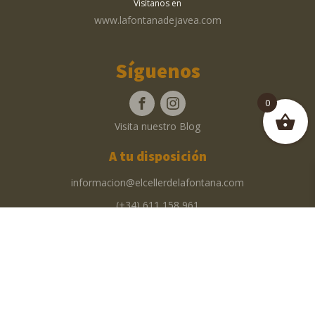
Visítanos en
www.lafontanadejavea.com
Síguenos
0
Visita nuestro Blog
A tu disposición
informacion@elcellerdelafontana.com
(+34) 611 158 961
Av. de Lepanto, 2A, bloque D · 03730 Jávea
© 2026 El Celler de la Fontana | Web Design & Dev by
Recycle Internet