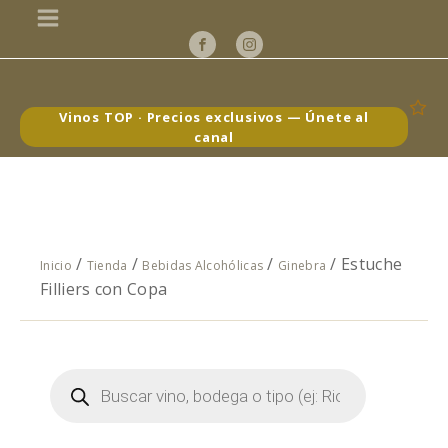
Vinos TOP · Precios exclusivos — Únete al
canal
/
/
/
/ Estuche
Inicio
Tienda
Bebidas Alcohólicas
Ginebra
Filliers con Copa
Búsqueda
de
productos