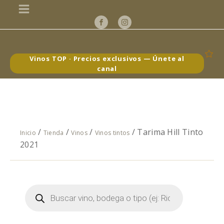
Vinos TOP · Precios exclusivos — Únete al
canal
/
/
/
/ Tarima Hill Tinto
Inicio
Tienda
Vinos
Vinos tintos
2021
Búsqueda
de
productos