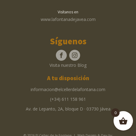
Visítanos en
www.lafontanadejavea.com
Síguenos
Visita nuestro Blog
A tu disposición
informacion@elcellerdelafontana.com
(+34) 611 158 961
Av. de Lepanto, 2A, bloque D · 03730 Jávea
0
© 2026 El Celler de la Fontana | Web Design & Dev by