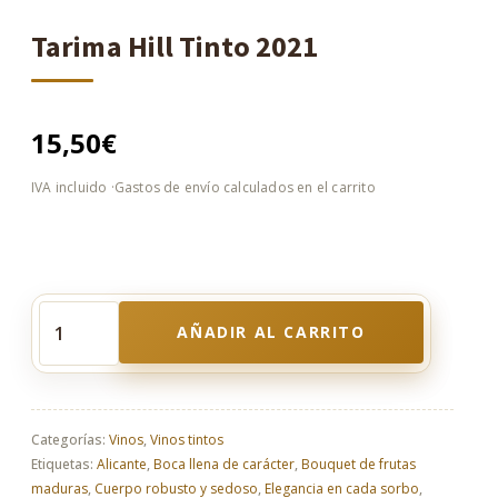
Tarima Hill Tinto 2021
15,50
€
AÑADIR AL CARRITO
Tarima
Hill
Tinto
2021
cantidad
Categorías:
Vinos
,
Vinos tintos
Etiquetas:
Alicante
,
Boca llena de carácter
,
Bouquet de frutas
maduras
,
Cuerpo robusto y sedoso
,
Elegancia en cada sorbo
,