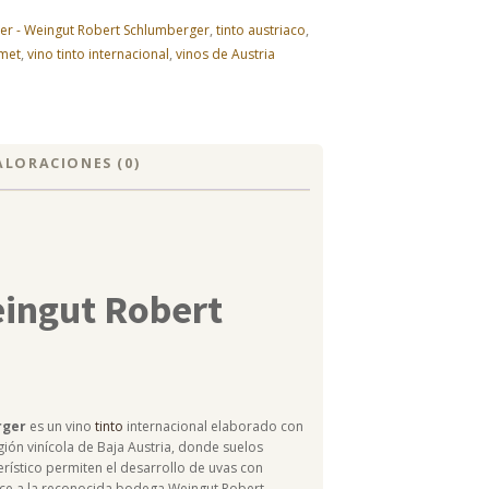
ller - Weingut Robert Schlumberger
,
tinto austriaco
,
met
,
vino tinto internacional
,
vinos de Austria
ALORACIONES (0)
eingut Robert
rger
es un vino
tinto
internacional elaborado con
gión vinícola de Baja Austria, donde suelos
erístico permiten el desarrollo de uvas con
nece a la reconocida bodega Weingut Robert