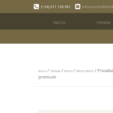
(+34) 611 158 961
informacion@elcel
INICIO
TIENDA
/
/
/
/ Privatk
Inicio
Tienda
Vinos
Vinos tintos
premium