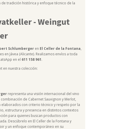
 de tradición histórica y enfoque técnico de la
atkeller - Weingut
er
obert Schlumberger
en
El Celler de la Fontana
,
es en Jávea (Alicante). Realizamos envíos a toda
atsApp en el
611 158 961
.
t en nuestra colección:
rger
representa una visión internacional del vino
 La combinación de Cabernet Sauvignon y Merlot,
 elaborados con criterio técnico y respeto por la
io, estructura y presencia en distintos contextos
opción para quienes buscan productos con
ada. Descúbrelo en El Celler de la Fontana y
rroir y un enfoque contemporáneo en su