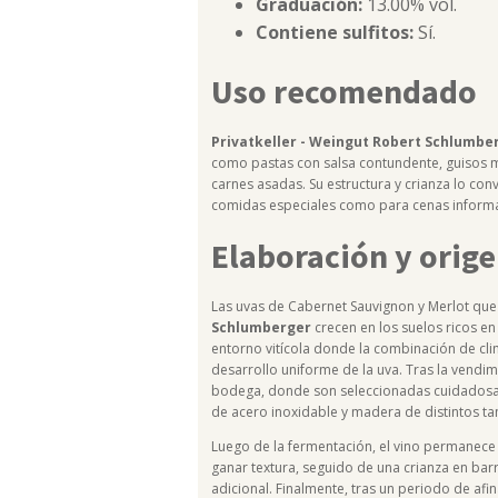
Graduación:
13.00% vol.
Contiene sulfitos:
Sí.
Uso recomendado
Privatkeller - Weingut Robert Schlumbe
como pastas con salsa contundente, guisos m
carnes asadas. Su estructura y crianza lo con
comidas especiales como para cenas informal
Elaboración y orig
Las uvas de Cabernet Sauvignon y Merlot q
Schlumberger
crecen en los suelos ricos en 
entorno vitícola donde la combinación de cl
desarrollo uniforme de la uva. Tras la vendim
bodega, donde son seleccionadas cuidadosam
de acero inoxidable y madera de distintos t
Luego de la fermentación, el vino permanece 
ganar textura, seguido de una crianza en bar
adicional. Finalmente, tras un periodo de afin