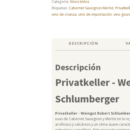
Categoría:
Vinos tintos
cantidad
Etiquetas:
Cabernet Sauvignon Merlot
,
Privatke
vino de crianza
,
vino de importación
,
vino gour
DESCRIPCIÓN
V
Descripción
Privatkeller - W
Schlumberger
Privatkeller - Weingut Robert Schlumbe
uvas de Cabernet Sauvignon y Merlot en la re
arcillosos y calcáreos y un clima suave caract
estructura y equilibrio. Este proyecto perte