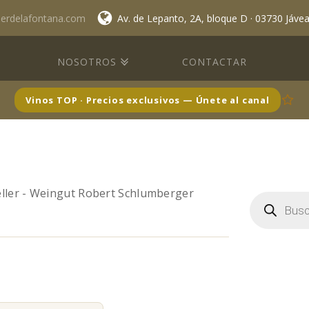
lerdelafontana.com
Av. de Lepanto, 2A, bloque D · 03730 Jáve
NOSOTROS
CONTACTAR
Vinos TOP · Precios exclusivos — Únete al canal
eller - Weingut Robert Schlumberger
Búsqueda
de
productos