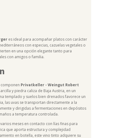
rger
es ideal para acompañar platos con carácter
editerráneos con especias, cazuelas vegetales o
vierten en una opción elegante tanto para
es con amigos o familia.
en
ue componen
Privatkeller - Weingut Robert
arcilla y piedra caliza de Baja Austria, en un
ima templado y suelos bien drenados favorece un
ia, las uvas se transportan directamente a la
ente y dirigidas a fermentaciones en depósitos
amaños a temperatura controlada.
varios meses en contacto con lías finas para
rica que aporta estructura y complejidad
amiento en botella, este vino tinto adquiere su