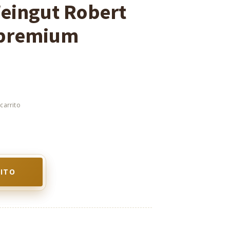
Weingut Robert
 premium
RITO