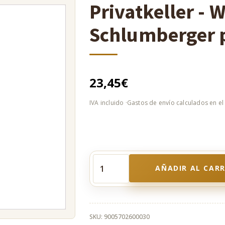
Privatkeller - 
Schlumberger
23,45
€
AÑADIR AL CAR
Privatkeller
-
Weingut
Robert
Schlumberger
SKU:
9005702600030
premium