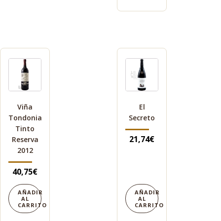
Viña
El
Tondonia
Secreto
Tinto
21,74
€
Reserva
2012
40,75
€
AÑADIR
AÑADIR
AL
AL
CARRITO
CARRITO