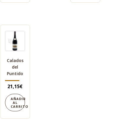
Calados
del
Puntido
21,15
€
AÑADIR
AL
CARRITO