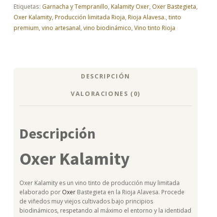
Etiquetas:
Garnacha y Tempranillo
,
Kalamity Oxer
,
Oxer Bastegieta
,
exclusiva
cantidad
Oxer Kalamity
,
Producción limitada Rioja
,
Rioja Alavesa.
,
tinto
premium
,
vino artesanal
,
vino biodinámico
,
Vino tinto Rioja
DESCRIPCIÓN
VALORACIONES (0)
Descripción
Oxer Kalamity
Oxer Kalamity es un vino tinto de producción muy limitada
elaborado por
Oxer
Bastegieta en la Rioja Alavesa. Procede
de viñedos muy viejos cultivados bajo principios
biodinámicos, respetando al máximo el entorno y la identidad