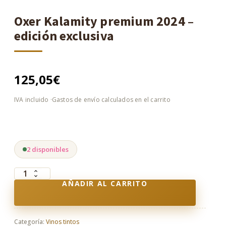
Oxer Kalamity premium 2024 –
edición exclusiva
125,05
€
2 disponibles
Oxer
AÑADIR AL CARRITO
Kalamity
premium
2024
–
Categoría:
Vinos tintos
edición