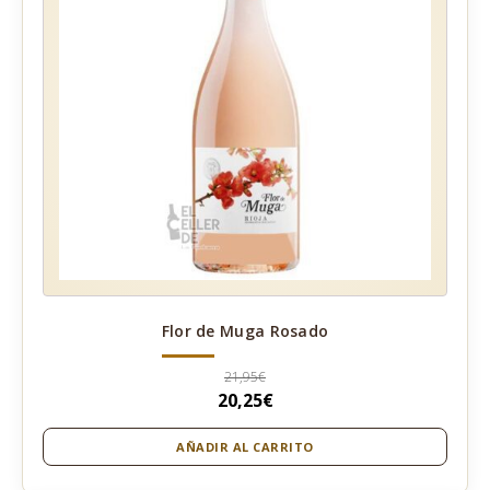
Flor de Muga Rosado
21,95
€
El
20,25
€
El
precio
precio
AÑADIR AL CARRITO
original
actual
era:
es: