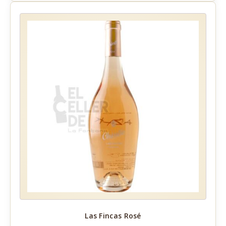
21,95€.
20,25€.
Las Fincas Rosé