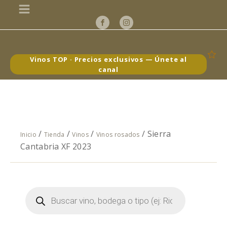
Vinos TOP · Precios exclusivos — Únete al
canal
/
/
/
/ Sierra
Inicio
Tienda
Vinos
Vinos rosados
Cantabria XF 2023
Búsqueda
de
productos