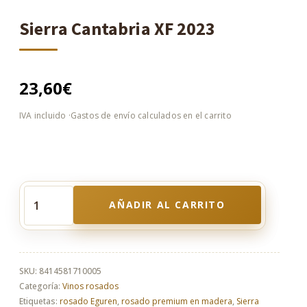
Sierra Cantabria XF 2023
23,60
€
AÑADIR AL CARRITO
Sierra
Cantabria
XF
2023
cantidad
SKU:
8414581710005
Categoría:
Vinos rosados
Etiquetas:
rosado Eguren
,
rosado premium en madera
,
Sierra