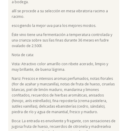
a bodega.
allí se procede a su selección en mesa vibratoria racimo a
racimo.
escogiendo la mejor uva para los mejores mostos.
Éste vino tiene una fermentación a temperatura controlada y
una crianza sobre sus lías finas durante 36 meses en fudre
ovalado de 2.500l.
Nota de cata:
Vista: Atractivo color amarillo con ribete acerado, limpio y
muy brillante, de buena lágrima.
Nariz: Frescos e intensos aromas perfumados, notas florales
(flor de azahar y manzanilla), notas de fruta de hueso, ciruelas
blancas, piel de limón maduro, mandarina y limones
confitados, recuerdos de hierbas aromáticas, anisados
(hinojo, anís estrellado), fina repostería (crema pastelera,
sutiles vainillas), delicadas ebanisterías (cedro, sándalo),
piedra de río y agua de manantial, fresco y maduro.
Boca: La entrada es envolvente y fragante, con sensaciones de
jugosa fruta de hueso, recuerdos de citronela y madreselva