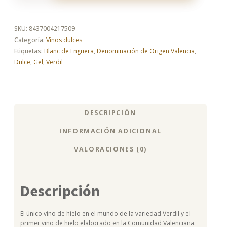
Enguera
Verdil
de
SKU:
8437004217509
Gel
Categoría:
Vinos dulces
cantidad
Etiquetas:
Blanc de Enguera
,
Denominación de Origen Valencia
,
Dulce
,
Gel
,
Verdil
DESCRIPCIÓN
INFORMACIÓN ADICIONAL
VALORACIONES (0)
Descripción
El único vino de hielo en el mundo de la variedad Verdil y el
primer vino de hielo elaborado en la Comunidad Valenciana.