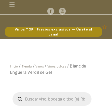
Vinos TOP · Precios exclusivos — Únete al
canal
/
/
/
/ Blanc de
Inicio
Tienda
Vinos
Vinos dulces
Enguera Verdil de Gel
Búsqueda
de
productos