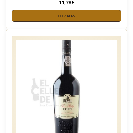
11,28
€
LEER MÁS