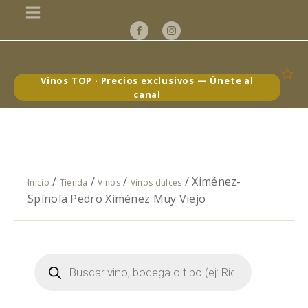
Vinos TOP · Precios exclusivos — Únete al
canal
/
/
/
/ Ximénez-
Inicio
Tienda
Vinos
Vinos dulces
Spínola Pedro Ximénez Muy Viejo
Búsqueda
de
productos