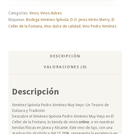
Pedro
Ximénez
Muy
Categorías:
Vinos
,
Vinos dulces
Viejo
Etiquetas:
Bodega Ximénez-Spínola
,
D.O. Jerez-Xérès-Sherry
,
El
cantidad
Celler de la Fontana
,
Vino dulce de calidad
,
Vino Pedro Ximénez
DESCRIPCIÓN
VALORACIONES (0)
Descripción
Ximénez-Spínola Pedro Ximénez Muy Viejo: Un Tesoro de
Dulzura y Tradición
Descubre el Ximénez-Spínola Pedro Ximénez Muy Viejo en El
Celler de la Fontana, tu tienda de vinos
online
, o en nuestras
tiendas físicas en Jávea y Alicante. Este vino de lujo, con una
graduación alcohólica del 15.00%, representa la excelencia en