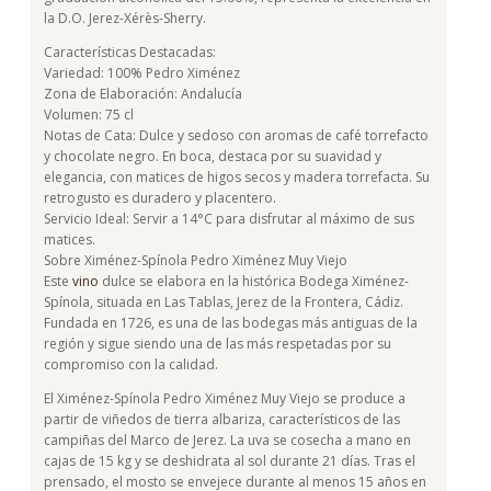
la D.O. Jerez-Xérès-Sherry.
Características Destacadas:
Variedad: 100% Pedro Ximénez
Zona de Elaboración: Andalucía
Volumen: 75 cl
Notas de Cata: Dulce y sedoso con aromas de café torrefacto
y chocolate negro. En boca, destaca por su suavidad y
elegancia, con matices de higos secos y madera torrefacta. Su
retrogusto es duradero y placentero.
Servicio Ideal: Servir a 14°C para disfrutar al máximo de sus
matices.
Sobre Ximénez-Spínola Pedro Ximénez Muy Viejo
Este
vino
dulce se elabora en la histórica Bodega Ximénez-
Spínola, situada en Las Tablas, Jerez de la Frontera, Cádiz.
Fundada en 1726, es una de las bodegas más antiguas de la
región y sigue siendo una de las más respetadas por su
compromiso con la calidad.
El Ximénez-Spínola Pedro Ximénez Muy Viejo se produce a
partir de viñedos de tierra albariza, característicos de las
campiñas del Marco de Jerez. La uva se cosecha a mano en
cajas de 15 kg y se deshidrata al sol durante 21 días. Tras el
prensado, el mosto se envejece durante al menos 15 años en