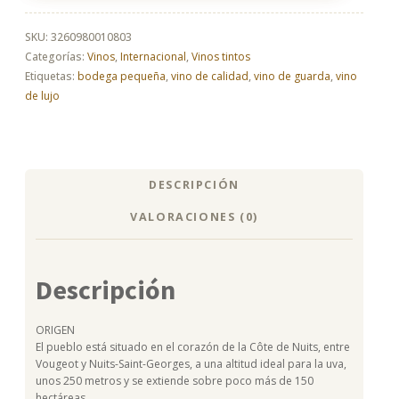
Jean-
Claude
2019
SKU:
3260980010803
cantidad
Categorías:
Vinos
,
Internacional
,
Vinos tintos
Etiquetas:
bodega pequeña
,
vino de calidad
,
vino de guarda
,
vino
de lujo
DESCRIPCIÓN
VALORACIONES (0)
Descripción
ORIGEN
El pueblo está situado en el corazón de la Côte de Nuits, entre
Vougeot y Nuits-Saint-Georges, a una altitud ideal para la uva,
unos 250 metros y se extiende sobre poco más de 150
hectáreas.