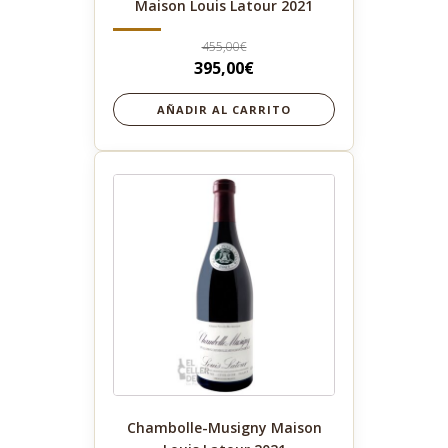
Maison Louis Latour 2021
455,00
€
El
395,00
€
El
precio
precio
AÑADIR AL CARRITO
original
actual
era:
es:
455,00€.
395,00€.
Chambolle-Musigny Maison