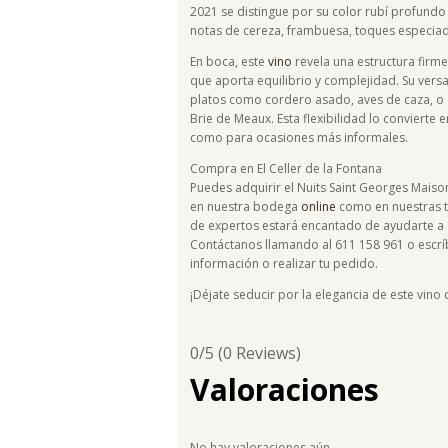
2021 se distingue por su color rubí profundo 
notas de cereza, frambuesa, toques especiado
En boca, este
vino
revela una estructura firme
que aporta equilibrio y complejidad. Su versa
platos como cordero asado, aves de caza, o
Brie de Meaux. Esta flexibilidad lo convierte 
como para ocasiones más informales.
Compra en El Celler de la Fontana
Puedes adquirir el Nuits Saint Georges Maison
en nuestra bodega
online
como en nuestras ti
de expertos estará encantado de ayudarte a e
Contáctanos llamando al 611 158 961 o esc
información o realizar tu pedido.
¡Déjate seducir por la elegancia de este vi
0/5
(0 Reviews)
Valoraciones
No hay valoraciones aún.