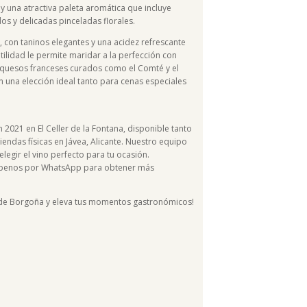
y una atractiva paleta aromática que incluye
s y delicadas pinceladas florales.
, con taninos elegantes y una acidez refrescante
tilidad le permite maridar a la perfección con
 quesos franceses curados como el Comté y el
en una elección ideal tanto para cenas especiales
 2021 en El Celler de la Fontana, disponible tanto
endas físicas en Jávea, Alicante. Nuestro equipo
legir el vino perfecto para tu ocasión.
ríbenos por WhatsApp para obtener más
no de Borgoña y eleva tus momentos gastronómicos!