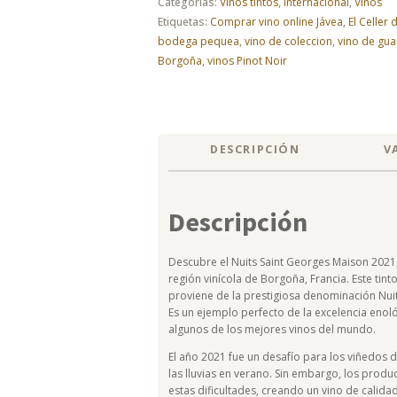
cantidad
Categorías:
Vinos tintos
,
Internacional
,
Vinos
Etiquetas:
Comprar vino online Jávea
,
El Celler 
bodega pequea
,
vino de coleccion
,
vino de gu
Borgoña
,
vinos Pinot Noir
DESCRIPCIÓN
V
Descripción
Descubre el Nuits Saint Georges Maison 2021,
región vinícola de Borgoña, Francia. Este tint
proviene de la prestigiosa denominación Nuit
Es un ejemplo perfecto de la excelencia enol
algunos de los mejores vinos del mundo.
El año 2021 fue un desafío para los viñedos 
las lluvias en verano. Sin embargo, los pro
estas dificultades, creando un vino de calida