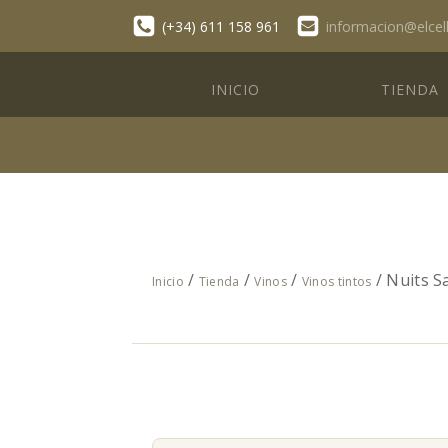
(+34) 611 158 961
informacion@elcel
INICIO
TIENDA
/
/
/
/ Nuits S
Inicio
Tienda
Vinos
Vinos tintos