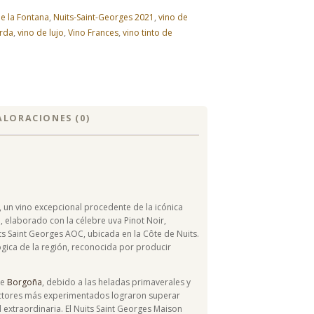
de la Fontana
,
Nuits-Saint-Georges 2021
,
vino de
arda
,
vino de lujo
,
Vino Frances
,
vino tinto de
ALORACIONES (0)
 un vino excepcional procedente de la icónica
o, elaborado con la célebre uva Pinot Noir,
s Saint Georges AOC, ubicada en la Côte de Nuits.
ógica de la región, reconocida por producir
de
Borgoña
, debido a las heladas primaverales y
ductores más experimentados lograron superar
d extraordinaria. El Nuits Saint Georges Maison