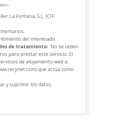
datos
er La Fontana, S.L. (CIF:
mentarios.
timiento del interesado.
dos de tratamiento:
No se ceden
os para prestar este servicio. El
servicios de alojamiento web a
/www.recynet.com) que actúa como
.
car y suprimir los datos.