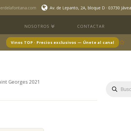
lerdelafontana.com
Av. de Lepanto, 2A, bloque D · 03730 Jáve
NOSOTROS
CONTACTAR
Vinos TOP · Precios exclusivos — Únete al canal
aint Georges 2021
Búsqueda
de
productos