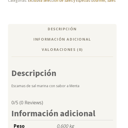
Categorías:
Exclusiva Selección de Sales y Especias Gourmet
,
Sales
menta
150gr
cantidad
DESCRIPCIÓN
INFORMACIÓN ADICIONAL
VALORACIONES (0)
Descripción
Escamas de sal marina con sabor a Menta
0/5
(0 Reviews)
Información adicional
Peso
0,600 kg