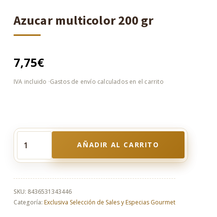
Azucar multicolor 200 gr
7,75
€
AÑADIR AL CARRITO
Azucar
multicolor
200
gr
cantidad
SKU:
8436531343446
Categoría:
Exclusiva Selección de Sales y Especias Gourmet