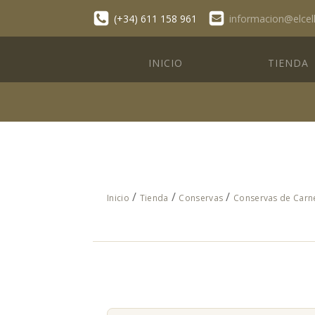
(+34) 611 158 961
informacion@elcel
INICIO
TIENDA
/
/
/
Inicio
Tienda
Conservas
Conservas de Carn