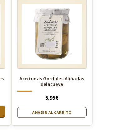
es
Aceitunas Gordales Aliñadas
delacueva
5,95
€
AÑADIR AL CARRITO