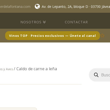
lerdelafontana.com
Av. de Lepanto, 2A, bloque D · 03730 Jáve
NOSOTROS
CONTACTAR
Vinos TOP · Precios exclusivos — Únete al canal
/ Caldo de carne a leña
es y Aves
Búsqueda
de
productos