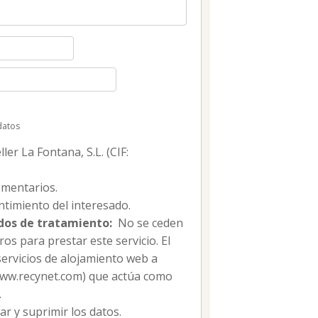
datos
er La Fontana, S.L. (CIF:
mentarios.
timiento del interesado.
dos de tratamiento:
No se ceden
os para prestar este servicio. El
servicios de alojamiento web a
/www.recynet.com) que actúa como
.
car y suprimir los datos.