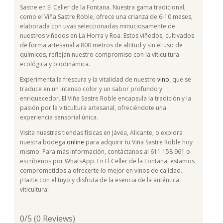
Sastre en El Celler de la Fontana. Nuestra gama tradicional,
como el Viña Sastre Roble, ofrece una crianza de 6-10 meses,
elaborada con uvas seleccionadas minuciosamente de
nuestros viñedos en La Horra y Roa. Estos viñedos, cultivados
de forma artesanal a 800 metros de altitud y sin el uso de
químicos, reflejan nuestro compromiso con la viticultura
ecológica y biodinámica.
Experimenta la frescura y la vitalidad de nuestro
vino
, que se
traduce en un intenso color y un sabor profundo y
enriquecedor. El Viña Sastre Roble encapsula la tradición y la
pasión por la viticultura artesanal, ofreciéndote una
experiencia sensorial única.
Visita nuestras tiendas físicas en Jávea, Alicante, o explora
nuestra bodega
online
para adquirir tu Viña Sastre Roble hoy
mismo. Para más información, contáctanos al 611 158 961 o
escríbenos por WhatsApp. En El Celler de la Fontana, estamos
comprometidos a ofrecerte lo mejor en vinos de calidad.
¡Hazte con el tuyo y disfruta de la esencia de la auténtica
viticultura!
0/5
(0 Reviews)