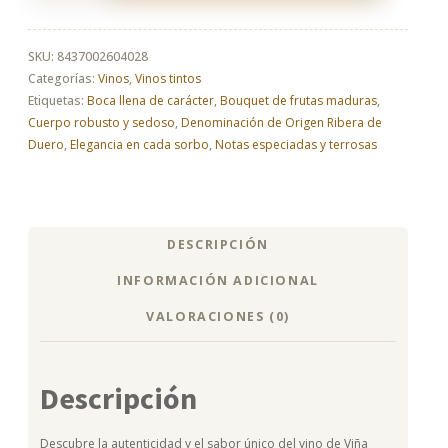
Tinto
Roble
2022
SKU:
8437002604028
cantidad
Categorías:
Vinos
,
Vinos tintos
Etiquetas:
Boca llena de carácter
,
Bouquet de frutas maduras
,
Cuerpo robusto y sedoso
,
Denominación de Origen Ribera de
Duero
,
Elegancia en cada sorbo
,
Notas especiadas y terrosas
DESCRIPCIÓN
INFORMACIÓN ADICIONAL
VALORACIONES (0)
Descripción
Descubre la autenticidad y el sabor único del vino de Viña