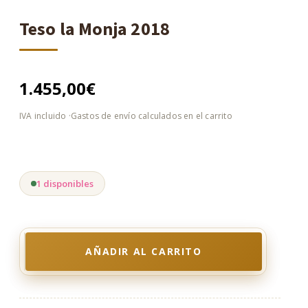
Teso la Monja 2018
1.455,00
€
1 disponibles
AÑADIR AL CARRITO
Teso
la
Monja
2018