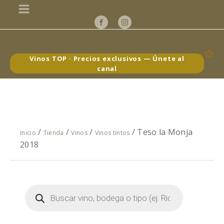
Vinos TOP · Precios exclusivos — Únete al
canal
/
/
/
/ Teso la Monja
Inicio
Tienda
Vinos
Vinos tintos
2018
Búsqueda
de
productos