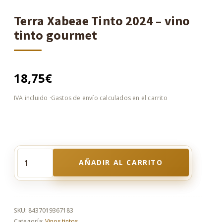
Terra Xabeae Tinto 2024 – vino
tinto gourmet
18,75
€
AÑADIR AL CARRITO
Terra
Xabeae
Tinto
2024
–
SKU:
8437019367183
vino
Categoría:
Vinos tintos