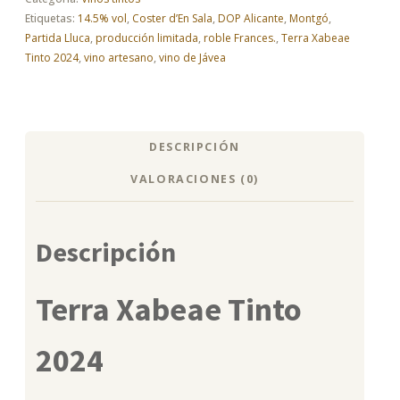
tinto
Etiquetas:
14.5% vol
,
Coster d’En Sala
,
DOP Alicante
,
Montgó
,
gourmet
Partida Lluca
,
producción limitada
,
roble Frances.
,
Terra Xabeae
cantidad
Tinto 2024
,
vino artesano
,
vino de Jávea
DESCRIPCIÓN
VALORACIONES (0)
Descripción
Terra Xabeae Tinto
2024