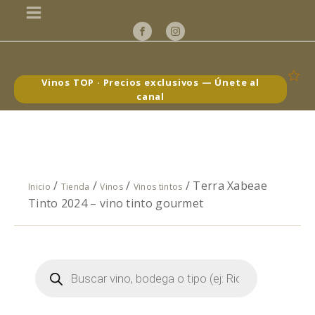
Vinos TOP · Precios exclusivos — Únete al
canal
/
/
/
/ Terra Xabeae
Inicio
Tienda
Vinos
Vinos tintos
Tinto 2024 – vino tinto gourmet
Búsqueda
de
productos