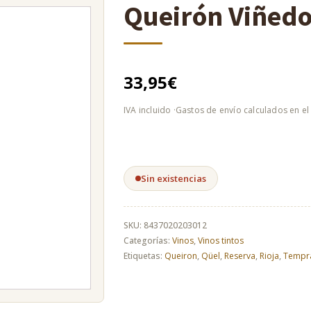
Queirón Viñedo
33,95
€
Sin existencias
SKU:
8437020203012
Categorías:
Vinos
,
Vinos tintos
Etiquetas:
Queiron
,
Qüel
,
Reserva
,
Rioja
,
Tempra