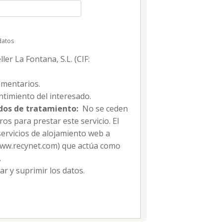
datos
er La Fontana, S.L. (CIF:
mentarios.
timiento del interesado.
dos de tratamiento:
No se ceden
os para prestar este servicio. El
servicios de alojamiento web a
/www.recynet.com) que actúa como
.
car y suprimir los datos.