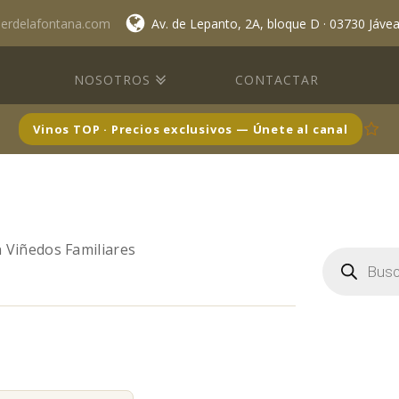
lerdelafontana.com
Av. de Lepanto, 2A, bloque D · 03730 Jáve
NOSOTROS
CONTACTAR
Vinos TOP · Precios exclusivos — Únete al canal
 Viñedos Familiares
Búsqueda
de
productos