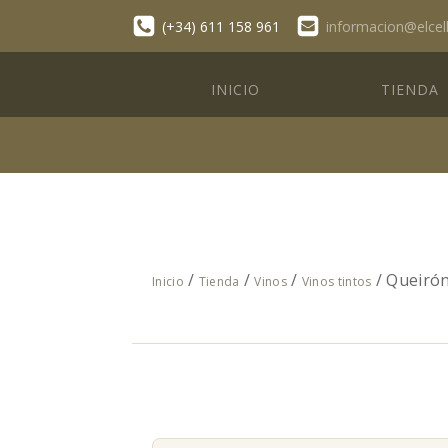
(+34) 611 158 961
informacion@elcel
INICIO
TIENDA
/
/
/
/ Queirón
Inicio
Tienda
Vinos
Vinos tintos