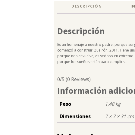
DESCRIPCIÓN
I
Descripción
Es un homenaje a nuestro padre, porque surg
comenzó a construir Queirón, 2011. Tiene un
porque nos envuelve; es sedoso en extremo. 
porque los sueños están para cumplirse.
0/5
(0 Reviews)
Información adicio
Peso
1,48 kg
Dimensiones
7 × 7 × 31 cm