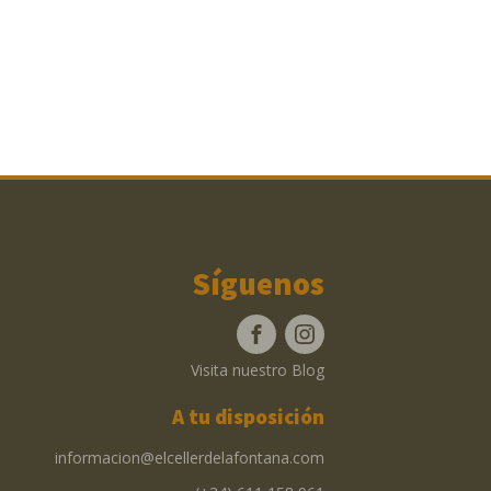
Síguenos
Visita nuestro Blog
A tu disposición
informacion@elcellerdelafontana.com