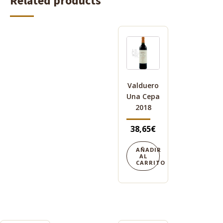
Related products
Valduero
Una Cepa
2018
38,65
€
AÑADIR
AL
CARRITO