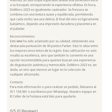
Además, un sutil toque especiado añade una dimensión extra
a su bouquet, enriqueciendo la experiencia olfativa. En boca,
DelMoro 2023 es igualmente cautivador. Su frescura se
combina con una textura suave y equilibrada, permitiendo
que cada sorbo sea una delicia. El final del vino es ligeramente
balsámico, dejando una impresión duradera y placentera en
el paladar.
Reconocimientos
Este
vino
ha sido aclamado por su calidad, obteniendo una
destacada puntuación de 90 puntos Parker. Esto lo sitúa entre
los mejores vinos tintos de la región. Esta calificación no solo
resalta su excelencia, sino que también lo convierte en una
opción recomendable para quienes buscan una experiencia
de degustación auténtica y memorable. DelMoro 2023 es, sin
duda, un vino que merece un lugar en la colección de
cualquier aficionado.
Contacto
Para más información o para realizar un pedido, llámanos al
611 158 961 o escríbenos por WhatsApp. Nuestro equipo en
El Celler de la Fontana está listo para ayudarte.
0/5
(0 Reviews)