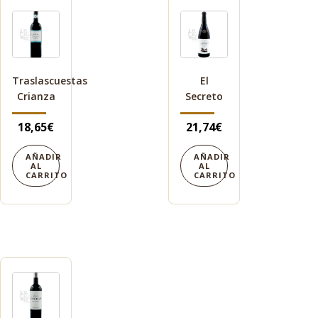
Traslascuestas
El
Crianza
Secreto
18,65
€
21,74
€
AÑADIR
AÑADIR
AL
AL
CARRITO
CARRITO