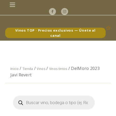
Vinos TOP · Precios exclusivos — Únete al
canal
/
/
/
/ DelMoro 2023
Inicio
Tienda
Vinos
Vinos tintos
Javi Revert
Búsqueda
de
productos