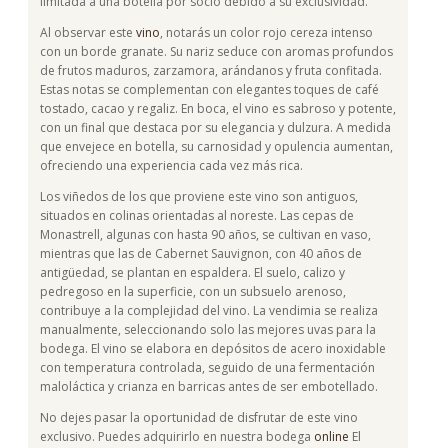
limitada a una botella por socio debido a su exclusividad.
Al observar este
vino
, notarás un color rojo cereza intenso
con un borde granate. Su nariz seduce con aromas profundos
de frutos maduros, zarzamora, arándanos y fruta confitada.
Estas notas se complementan con elegantes toques de café
tostado, cacao y regaliz. En boca, el vino es sabroso y potente,
con un final que destaca por su elegancia y dulzura. A medida
que envejece en botella, su carnosidad y opulencia aumentan,
ofreciendo una experiencia cada vez más rica.
Los viñedos de los que proviene este vino son antiguos,
situados en colinas orientadas al noreste. Las cepas de
Monastrell, algunas con hasta 90 años, se cultivan en vaso,
mientras que las de Cabernet Sauvignon, con 40 años de
antigüedad, se plantan en espaldera. El suelo, calizo y
pedregoso en la superficie, con un subsuelo arenoso,
contribuye a la complejidad del vino. La vendimia se realiza
manualmente, seleccionando solo las mejores uvas para la
bodega. El vino se elabora en depósitos de acero inoxidable
con temperatura controlada, seguido de una fermentación
maloláctica y crianza en barricas antes de ser embotellado.
No dejes pasar la oportunidad de disfrutar de este vino
exclusivo. Puedes adquirirlo en nuestra bodega
online
El