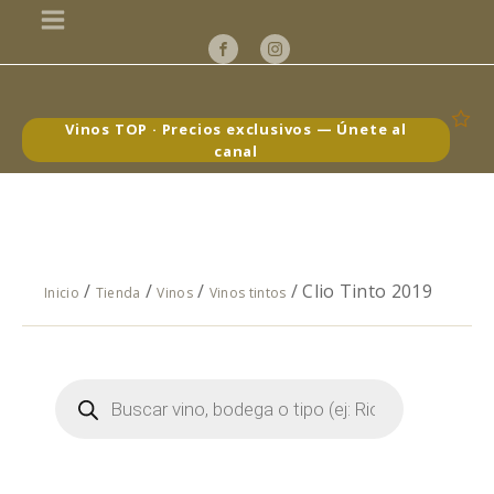
Vinos TOP · Precios exclusivos — Únete al
canal
/
/
/
/ Clio Tinto 2019
Inicio
Tienda
Vinos
Vinos tintos
Búsqueda
de
productos