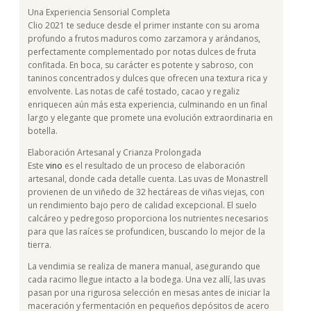
Una Experiencia Sensorial Completa
Clio 2021 te seduce desde el primer instante con su aroma
profundo a frutos maduros como zarzamora y arándanos,
perfectamente complementado por notas dulces de fruta
confitada. En boca, su carácter es potente y sabroso, con
taninos concentrados y dulces que ofrecen una textura rica y
envolvente. Las notas de café tostado, cacao y regaliz
enriquecen aún más esta experiencia, culminando en un final
largo y elegante que promete una evolución extraordinaria en
botella.
Elaboración Artesanal y Crianza Prolongada
Este
vino
es el resultado de un proceso de elaboración
artesanal, donde cada detalle cuenta. Las uvas de Monastrell
provienen de un viñedo de 32 hectáreas de viñas viejas, con
un rendimiento bajo pero de calidad excepcional. El suelo
calcáreo y pedregoso proporciona los nutrientes necesarios
para que las raíces se profundicen, buscando lo mejor de la
tierra.
La vendimia se realiza de manera manual, asegurando que
cada racimo llegue intacto a la bodega. Una vez allí, las uvas
pasan por una rigurosa selección en mesas antes de iniciar la
maceración y fermentación en pequeños depósitos de acero