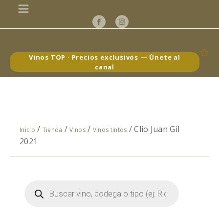
Vinos TOP · Precios exclusivos — Únete al
canal
/
/
/
/ Clio Juan Gil
Inicio
Tienda
Vinos
Vinos tintos
2021
Búsqueda
de
productos