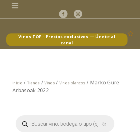
Vinos TOP · Precios exclusivos — Únete al
canal
/
/
/
/ Marko Gure
Inicio
Tienda
Vinos
Vinos blancos
Arbasoak 2022
Búsqueda
de
productos