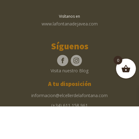
Visítanos en
www.lafontanadejavea.com
Síguenos
0
Visita nuestro Blog
A tu disposición
informacion@elcellerdelafontana.com
(+34) 611 158 961
Av. de Lepanto, 2A, bloque D · 03730 Jávea