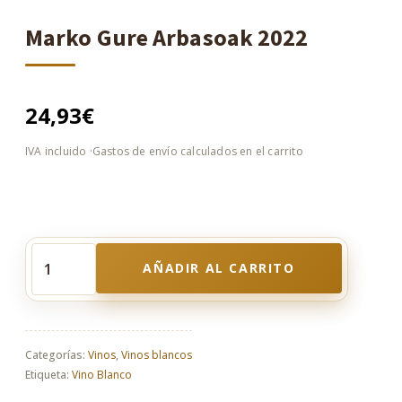
Marko Gure Arbasoak 2022
24,93
€
AÑADIR AL CARRITO
Marko
Gure
Arbasoak
2022
cantidad
Categorías:
Vinos
,
Vinos blancos
Etiqueta:
Vino Blanco