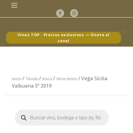
Vinos TOP · Precios exclusivos — Únete al
canal
/
/
/
/ Vega Sicilia
Inicio
Tienda
Vinos
Vinos tintos
Valbuena 5º 2019
Búsqueda
de
productos