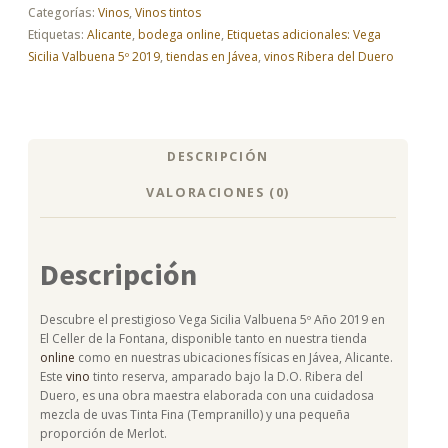
2019
Categorías:
Vinos
,
Vinos tintos
cantidad
Etiquetas:
Alicante
,
bodega online
,
Etiquetas adicionales: Vega
Sicilia Valbuena 5º 2019
,
tiendas en Jávea
,
vinos Ribera del Duero
DESCRIPCIÓN
VALORACIONES (0)
Descripción
Descubre el prestigioso Vega Sicilia Valbuena 5º Año 2019 en
El Celler de la Fontana, disponible tanto en nuestra tienda
online
como en nuestras ubicaciones físicas en Jávea, Alicante.
Este
vino
tinto reserva, amparado bajo la D.O. Ribera del
Duero, es una obra maestra elaborada con una cuidadosa
mezcla de uvas Tinta Fina (Tempranillo) y una pequeña
proporción de Merlot.