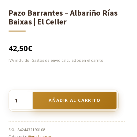
Pazo Barrantes – Albariño Rías
Baixas | El Celler
42,50
€
AÑADIR AL CARRITO
Pazo
Barrantes
–
Albariño
Rías
SKU:
8424432190108
Baixas
Categoría:
Vinos blancos