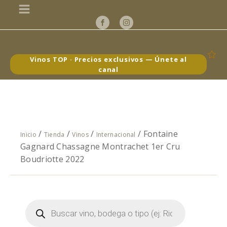
Vinos TOP · Precios exclusivos — Únete al
canal
/
/
/
/ Fontaine
Inicio
Tienda
Vinos
Internacional
Gagnard Chassagne Montrachet 1er Cru
Boudriotte 2022
Búsqueda
de
productos