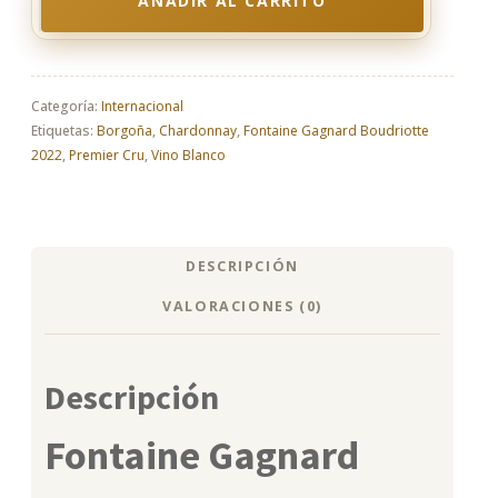
AÑADIR AL CARRITO
Fontaine
Gagnard
Chassagne
Montrachet
1er
Categoría:
Internacional
Cru
Etiquetas:
Borgoña
,
Chardonnay
,
Fontaine Gagnard Boudriotte
Boudriotte
2022
,
Premier Cru
,
Vino Blanco
2022
cantidad
DESCRIPCIÓN
VALORACIONES (0)
Descripción
Fontaine Gagnard