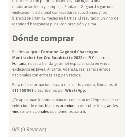
textura fina con piedras dispersas, dan lugar a una
maduración lenta y compleja. Fontaine-Gagnard sigue una
vinificación tradicional con levaduras autóctonas, y los
blancos se crían 12 meses en barrica. El resultado: un vino de
identidad borgoñesa pura, con precisión y alma.
Dónde comprar
Puedes adquirir
Fontaine Gagnard Chassagne
Montrachet 1er Cru Boudriotte 2022
en
El
Celler
de la
Fontana
, nuestra tienda gourmet especializada en vinos
exclusivos en Jávea, Alicante. Además, realizamos envíos
nacionales con entrega segura y rápida.
Para más información o para realizar tu pedido, llámanos al
611 158 961
o escríbenos por
WhatsApp
.
¿Te apasionan los vinos blancos con carácter? Explora nuestra
selección de vinos blancos premium
o descubre los
grandes
vinos internacionales
que tenemos para ti.
0/5
(0 Reviews)