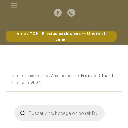
Vinos TOP · Precios exclusivos — Únete al
canal
/
/
/
/ Fontodi Chianti
Inicio
Tienda
Vinos
Internacional
Classico 2021
Búsqueda
de
productos