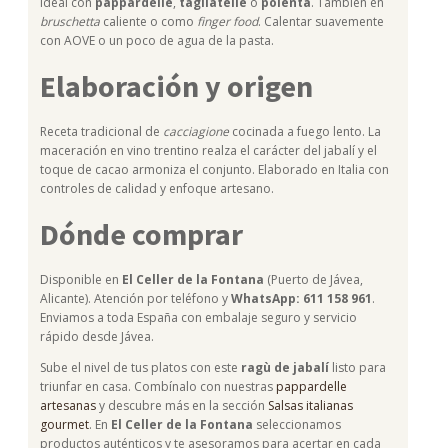
Ideal con
pappardelle
,
tagliatelle
o
polenta
. También en
bruschetta
caliente o como
finger food
. Calentar suavemente
con AOVE o un poco de agua de la pasta.
Elaboración y origen
Receta tradicional de
cacciagione
cocinada a fuego lento. La
maceración en vino trentino realza el carácter del jabalí y el
toque de cacao armoniza el conjunto. Elaborado en Italia con
controles de calidad y enfoque artesano.
Dónde comprar
Disponible en
El Celler de la Fontana
(Puerto de Jávea,
Alicante). Atención por teléfono y
WhatsApp: 611 158 961
.
Enviamos a toda España con embalaje seguro y servicio
rápido desde Jávea.
Sube el nivel de tus platos con este
ragù de jabalí
listo para
triunfar en casa. Combínalo con nuestras
pappardelle
artesanas
y descubre más en la sección
Salsas italianas
gourmet
. En
El Celler de la Fontana
seleccionamos
productos auténticos y te asesoramos para acertar en cada