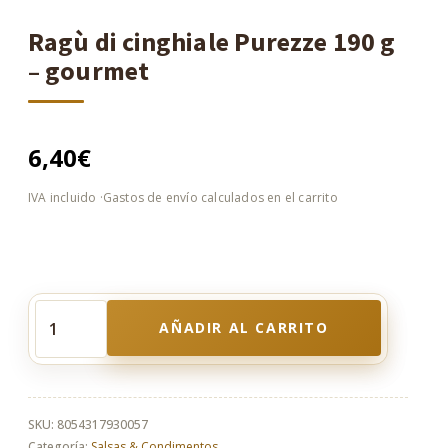
Ragù di cinghiale Purezze 190 g
– gourmet
6,40
€
AÑADIR AL CARRITO
Ragù
di
cinghiale
Purezze
190
SKU:
8054317930057
g
Categoría:
Salsas & Condimentos