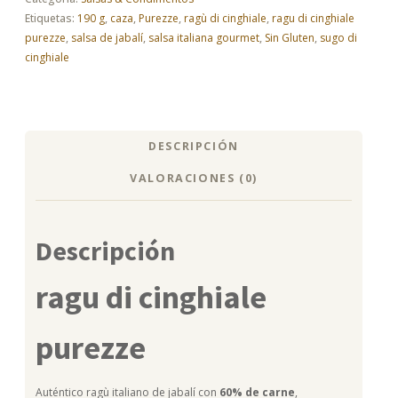
–
Etiquetas:
190 g
,
caza
,
Purezze
,
ragù di cinghiale
,
ragu di cinghiale
gourmet
purezze
,
salsa de jabalí
,
salsa italiana gourmet
,
Sin Gluten
,
sugo di
cantidad
cinghiale
DESCRIPCIÓN
VALORACIONES (0)
Descripción
ragu di cinghiale
purezze
Auténtico ragù italiano de jabalí con
60% de carne
,