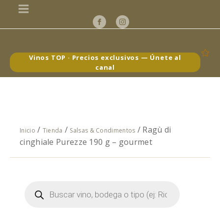
Vinos TOP · Precios exclusivos — Únete al
canal
/
/
/ Ragù di
Inicio
Tienda
Salsas & Condimentos
cinghiale Purezze 190 g – gourmet
Búsqueda
de
productos