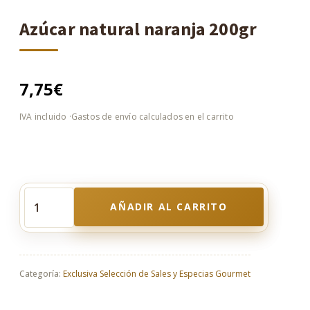
Azúcar natural naranja 200gr
7,75
€
AÑADIR AL CARRITO
Azúcar
natural
naranja
200gr
cantidad
Categoría:
Exclusiva Selección de Sales y Especias Gourmet