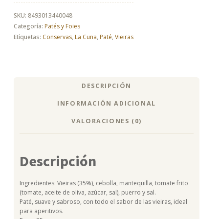
85g
cantidad
SKU:
8493013440048
Categoría:
Patés y Foies
Etiquetas:
Conservas
,
La Cuna
,
Paté
,
Vieiras
DESCRIPCIÓN
INFORMACIÓN ADICIONAL
VALORACIONES (0)
Descripción
Ingredientes: Vieiras (35%), cebolla, mantequilla, tomate frito
(tomate, aceite de oliva, azúcar, sal), puerro y sal.
Paté, suave y sabroso, con todo el sabor de las vieiras, ideal
para aperitivos.