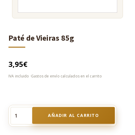
Paté de Vieiras 85g
3,95
€
AÑADIR AL CARRITO
Paté
de
Vieiras