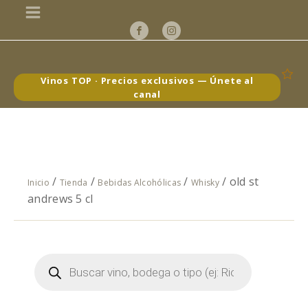
Vinos TOP · Precios exclusivos — Únete al
canal
/
/
/
/ old st
Inicio
Tienda
Bebidas Alcohólicas
Whisky
andrews 5 cl
Búsqueda
de
productos