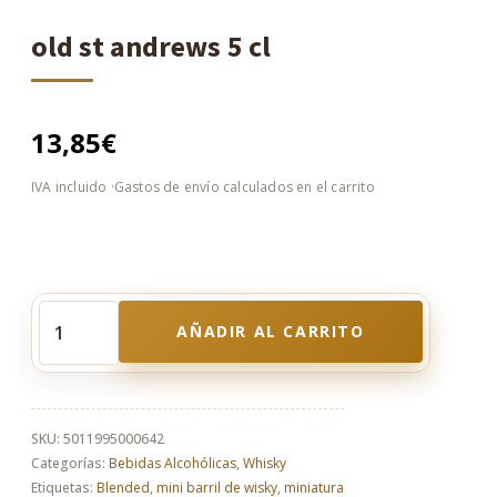
old st andrews 5 cl
13,85
€
AÑADIR AL CARRITO
old
st
andrews
5
cl
SKU:
5011995000642
cantidad
Categorías:
Bebidas Alcohólicas
,
Whisky
Etiquetas:
Blended
,
mini barril de wisky
,
miniatura