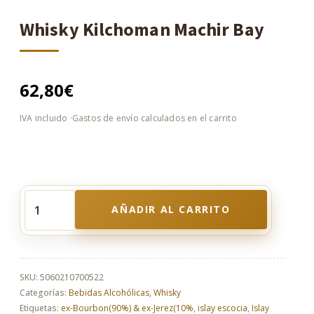
Whisky Kilchoman Machir Bay
62,80
€
AÑADIR AL CARRITO
Whisky
Kilchoman
Machir
Bay
cantidad
SKU:
5060210700522
Categorías:
Bebidas Alcohólicas
,
Whisky
Etiquetas:
ex-Bourbon(90%) & ex-Jerez(10%
,
islay escocia
,
Islay