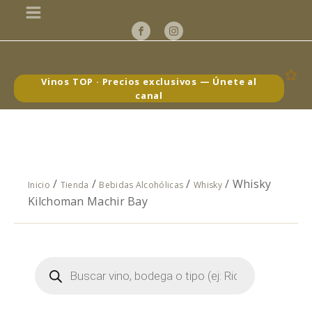
Vinos TOP · Precios exclusivos — Únete al
canal
/
/
/
/ Whisky
Inicio
Tienda
Bebidas Alcohólicas
Whisky
Kilchoman Machir Bay
Búsqueda
de
productos