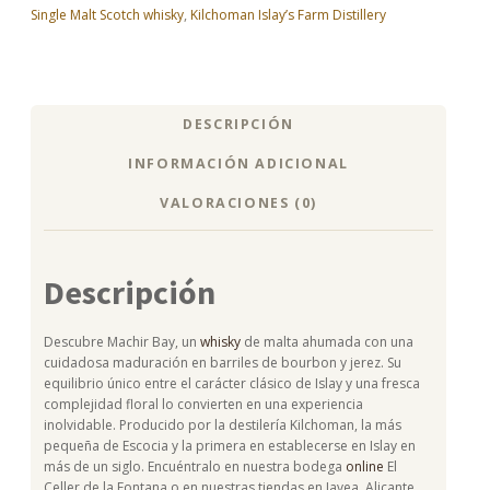
Single Malt Scotch whisky
,
Kilchoman Islay’s Farm Distillery
DESCRIPCIÓN
INFORMACIÓN ADICIONAL
VALORACIONES (0)
Descripción
Descubre Machir Bay, un
whisky
de malta ahumada con una
cuidadosa maduración en barriles de bourbon y jerez. Su
equilibrio único entre el carácter clásico de Islay y una fresca
complejidad floral lo convierten en una experiencia
inolvidable. Producido por la destilería Kilchoman, la más
pequeña de Escocia y la primera en establecerse en Islay en
más de un siglo. Encuéntralo en nuestra bodega
online
El
Celler de la Fontana o en nuestras tiendas en Javea, Alicante.