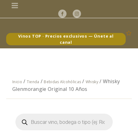
Vinos TOP · Precios exclusivos — Únete al
canal
/
/
/
/ Whisky
Inicio
Tienda
Bebidas Alcohólicas
Whisky
Glenmorangie Original 10 Años
Búsqueda
de
productos