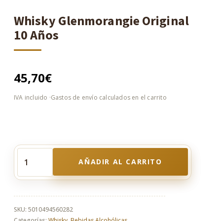
Whisky Glenmorangie Original
10 Años
45,70
€
AÑADIR AL CARRITO
Whisky
Glenmorangie
Original
10
Años
SKU:
5010494560282
cantidad
Categorías:
Whisky
,
Bebidas Alcohólicas