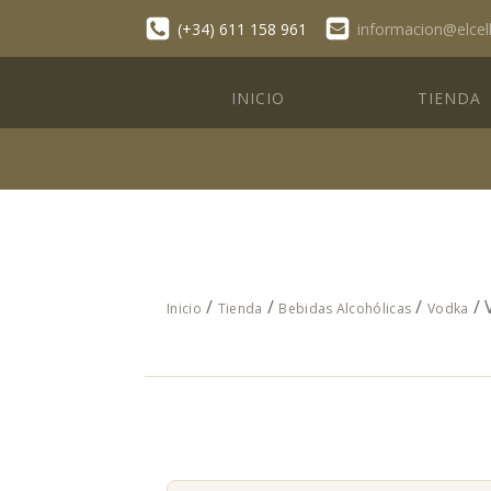
(+34) 611 158 961
informacion@elcel
INICIO
TIENDA
/
/
/
/ 
Inicio
Tienda
Bebidas Alcohólicas
Vodka