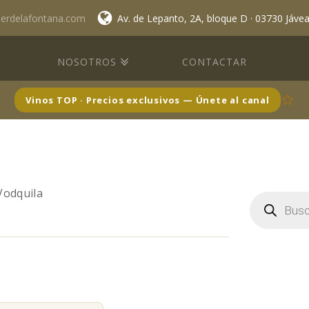
lerdelafontana.com
Av. de Lepanto, 2A, bloque D · 03730 Jáve
NOSOTROS
CONTACTAR
Vinos TOP · Precios exclusivos — Únete al canal
Vodquila
Búsqueda
de
productos