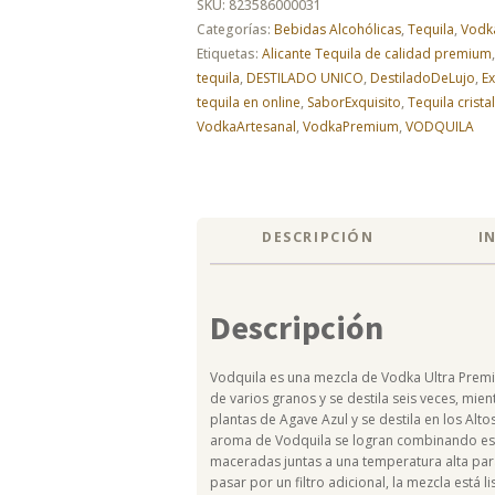
SKU:
823586000031
Categorías:
Bebidas Alcohólicas
,
Tequila
,
Vodk
Etiquetas:
Alicante Tequila de calidad premium
tequila
,
DESTILADO UNICO
,
DestiladoDeLujo
,
Ex
tequila en online
,
SaborExquisito
,
Tequila crista
VodkaArtesanal
,
VodkaPremium
,
VODQUILA
DESCRIPCIÓN
I
Descripción
Vodquila es una mezcla de Vodka Ultra Premi
de varios granos y se destila seis veces, mien
plantas de Agave Azul y se destila en los Altos
aroma de Vodquila se logran combinando est
maceradas juntas a una temperatura alta par
pasar por un filtro adicional, la mezcla está 