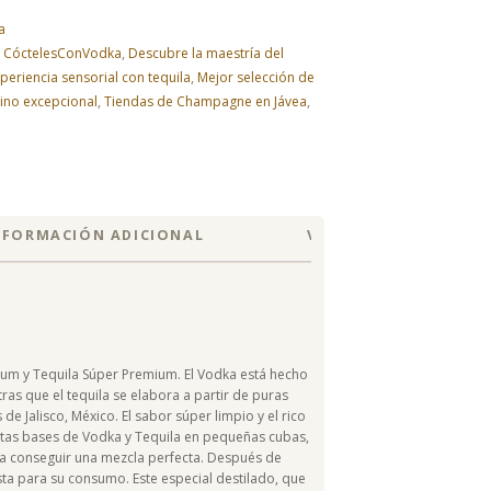
a
,
CóctelesConVodka
,
Descubre la maestría del
periencia sensorial con tequila
,
Mejor selección de
lino excepcional
,
Tiendas de Champagne en Jávea
,
NFORMACIÓN ADICIONAL
VALORACIONES (0)
um y Tequila Súper Premium. El Vodka está hecho
tras que el tequila se elabora a partir de puras
 de Jalisco, México. El sabor súper limpio y el rico
as bases de Vodka y Tequila en pequeñas cubas,
a conseguir una mezcla perfecta. Después de
lista para su consumo. Este especial destilado, que