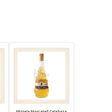
Mistela Moscatell Calabaza