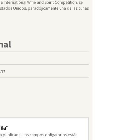
a International Wine and Spirit Competition, se
 Estados Unidos, paradójicamente una de las cunas
nal
cm
ila”
á publicada.
Los campos obligatorios están