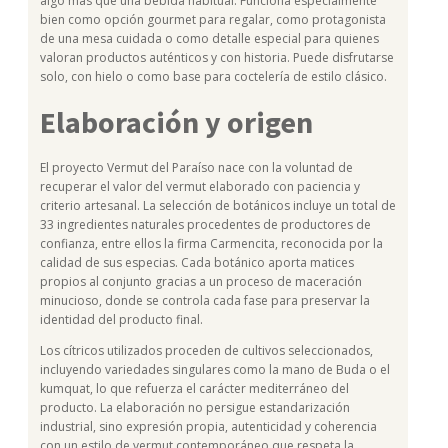
algo más que una bebida habitual. Funciona especialmente
bien como opción gourmet para regalar, como protagonista
de una mesa cuidada o como detalle especial para quienes
valoran productos auténticos y con historia. Puede disfrutarse
solo, con hielo o como base para coctelería de estilo clásico.
Elaboración y origen
El proyecto Vermut del Paraíso nace con la voluntad de
recuperar el valor del vermut elaborado con paciencia y
criterio artesanal. La selección de botánicos incluye un total de
33 ingredientes naturales procedentes de productores de
confianza, entre ellos la firma Carmencita, reconocida por la
calidad de sus especias. Cada botánico aporta matices
propios al conjunto gracias a un proceso de maceración
minucioso, donde se controla cada fase para preservar la
identidad del producto final.
Los cítricos utilizados proceden de cultivos seleccionados,
incluyendo variedades singulares como la mano de Buda o el
kumquat, lo que refuerza el carácter mediterráneo del
producto. La elaboración no persigue estandarización
industrial, sino expresión propia, autenticidad y coherencia
con un estilo de vermut contemporáneo que respeta la