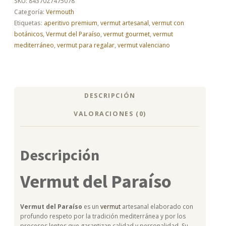
SKU:
8437027475078
Vermut
Categoría:
Vermouth
artesanal
Etiquetas:
aperitivo premium
,
vermut artesanal
,
vermut con
mediterráneo
botánicos
,
Vermut del Paraíso
,
vermut gourmet
,
vermut
cantidad
mediterráneo
,
vermut para regalar
,
vermut valenciano
DESCRIPCIÓN
VALORACIONES (0)
Descripción
Vermut del Paraíso
Vermut del Paraíso
es un
vermut
artesanal elaborado con
profundo respeto por la tradición mediterránea y por los
procesos lentos que garantizan calidad y personalidad. Su