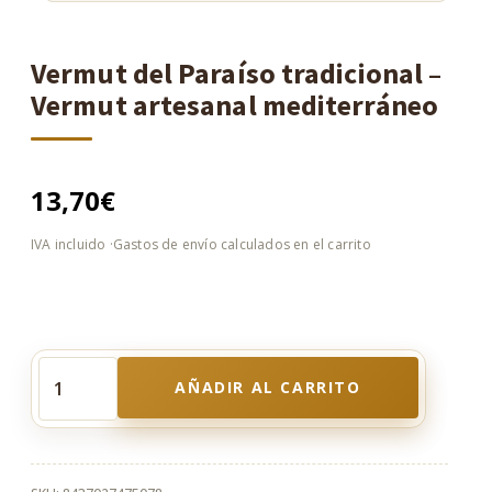
Vermut del Paraíso tradicional –
Vermut artesanal mediterráneo
13,70
€
AÑADIR AL CARRITO
Vermut
del
Paraíso
tradicional
–