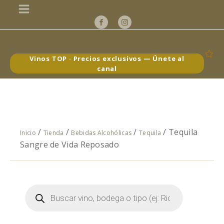
Vinos TOP · Precios exclusivos — Únete al
canal
/
/
/
/ Tequila
Inicio
Tienda
Bebidas Alcohólicas
Tequila
Sangre de Vida Reposado
Búsqueda
de
productos