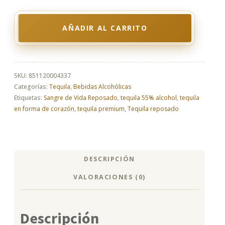
AÑADIR AL CARRITO
Tequila
Sangre
de
Vida
Reposado
SKU:
851120004337
cantidad
Categorías:
Tequila
,
Bebidas Alcohólicas
Etiquetas:
Sangre de Vida Reposado
,
tequila 55% alcohol
,
tequila
en forma de corazón
,
tequila premium
,
Tequila reposado
DESCRIPCIÓN
VALORACIONES (0)
Descripción