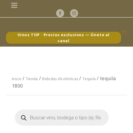
Vinos TOP · Precios exclusivos — Únete al
canal
/
/
/
/ tequila
Inicio
Tienda
Bebidas Alcohólicas
Tequila
1800
Búsqueda
de
productos