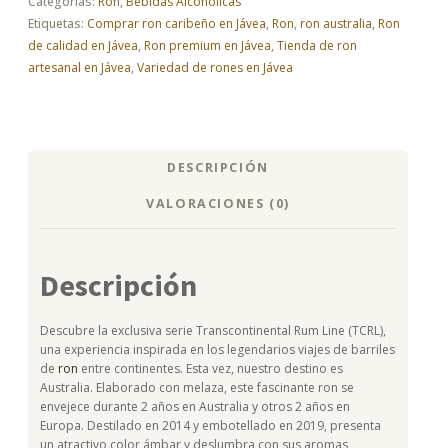
Categorías:
Ron
,
Bebidas Alcohólicas
cantidad
Etiquetas:
Comprar ron caribeño en Jávea
,
Ron
,
ron australia
,
Ron
de calidad en Jávea
,
Ron premium en Jávea
,
Tienda de ron
artesanal en Jávea
,
Variedad de rones en Jávea
DESCRIPCIÓN
VALORACIONES (0)
Descripción
Descubre la exclusiva serie Transcontinental Rum Line (TCRL),
una experiencia inspirada en los legendarios viajes de barriles
de
ron
entre continentes. Esta vez, nuestro destino es
Australia. Elaborado con melaza, este fascinante ron se
envejece durante 2 años en Australia y otros 2 años en
Europa. Destilado en 2014 y embotellado en 2019, presenta
un atractivo color ámbar y deslumbra con sus aromas