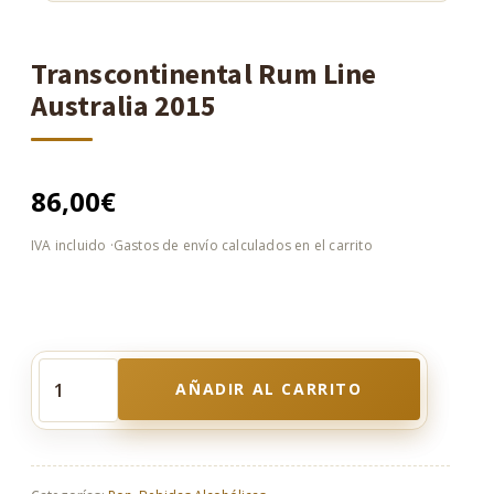
Transcontinental Rum Line
Australia 2015
86,00
€
AÑADIR AL CARRITO
Transcontinental
Rum
Line
Australia
2015