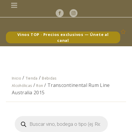
Vinos TOP · Precios exclusivos — Únete al
canal
/
/
Inicio
Tienda
Bebidas
/
/ Transcontinental Rum Line
Alcohólicas
Ron
Australia 2015
Búsqueda
de
productos