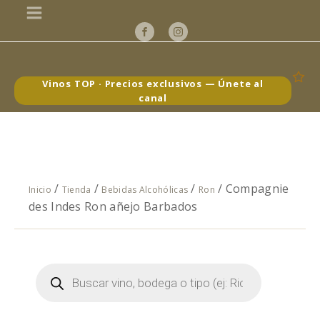
Vinos TOP · Precios exclusivos — Únete al
canal
/
/
/
/ Compagnie
Inicio
Tienda
Bebidas Alcohólicas
Ron
des Indes Ron añejo Barbados
Búsqueda
de
productos