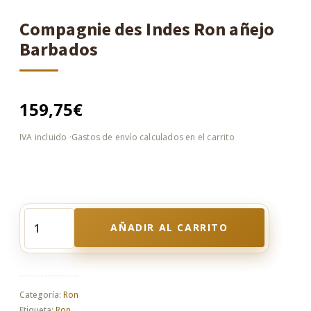
Compagnie des Indes Ron añejo
Barbados
159,75
€
AÑADIR AL CARRITO
Compagnie
des
Indes
Ron
añejo
Categoría:
Ron
Barbados
Etiqueta:
Ron