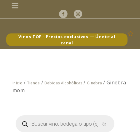
Vinos TOP · Precios exclusivos — Únete al
canal
/
/
/
/ Ginebra
Inicio
Tienda
Bebidas Alcohólicas
Ginebra
mom
Búsqueda
de
productos