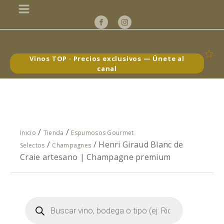
Vinos TOP · Precios exclusivos — Únete al
canal
/
/
Inicio
Tienda
Espumosos Gourmet
/
/ Henri Giraud Blanc de
Selectos
Champagnes
Craie artesano | Champagne premium
Búsqueda
de
productos