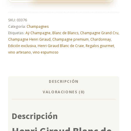
Giraud
Blanc
de
Craie
SKU:
03376
artesano
Categoría:
Champagnes
|
Etiquetas:
Aÿ Champagne
,
Blanc de Blancs
,
Champagne Grand Cru
,
Champagne
Champagne Henri Giraud
,
Champagne premium
,
Chardonnay
,
premium
Edición exclusiva
,
Henri Giraud Blanc de Craie
,
Regalos gourmet
,
cantidad
vino artesano
,
vino espumoso
DESCRIPCIÓN
VALORACIONES (0)
Descripción